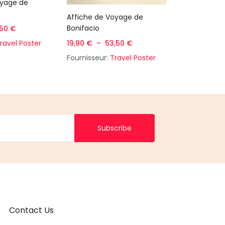
des options
Choix
oyage de
Affiche de 
Hossegor
Choix des options
Affiche de Voyage de
Bonifacio
,50
€
19,90
€
–
5
19,90
€
–
53,50
€
ravel Poster
Fournisseur:
Fournisseur:
Travel Poster
Subscribe
Contact Us