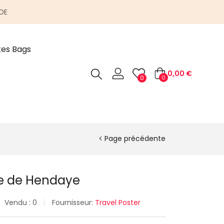
DE
tes Bags
0,00
€
0
0
Page précédente
ge de Hendaye
Vendu :
0
Fournisseur:
Travel Poster