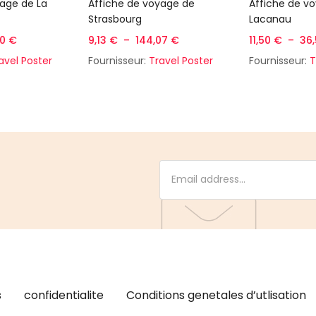
es options
Choix des options
Choix 
yage de La
Affiche de voyage de
Affiche de v
Strasbourg
Lacanau
50
€
9,13
€
–
144,07
€
11,50
€
–
36
avel Poster
Fournisseur:
Travel Poster
Fournisseur:
T
s
confidentialite
Conditions genetales d’utlisation