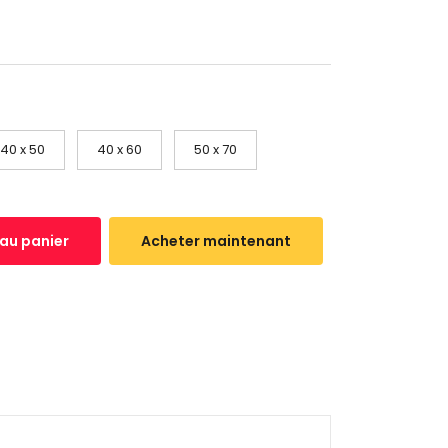
40 x 50
40 x 60
50 x 70
 au panier
Acheter maintenant