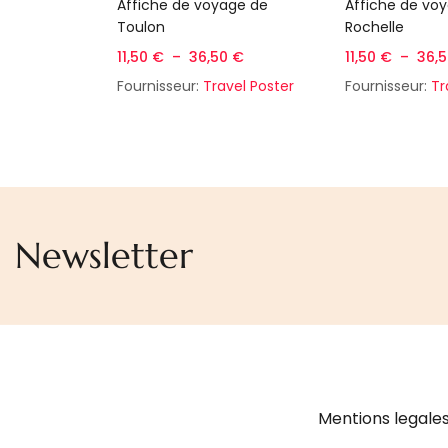
Choix des options
Choix d
Affiche de voyage de
Affiche de vo
Toulon
Rochelle
11,50
€
–
36,50
€
11,50
€
–
36,
Fournisseur:
Travel Poster
Fournisseur:
Tr
Newsletter
Mentions legale