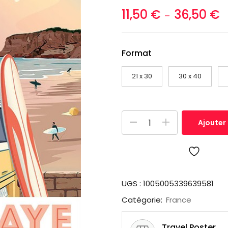
11,50
€
36,50
€
–
Format
21 x 30
30 x 40
Ajouter
UGS :
1005005339639581
Catégorie:
France
Travel Poster