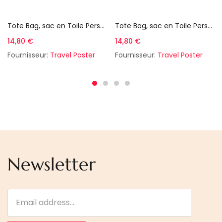
Choix des options
Choix des options
Tote Bag, sac en Toile Personnalisé de Venise
Tote Bag, sac en Toile Personnalisé de Marrakech Majorelle
14,80
€
14,80
€
Fournisseur:
Travel Poster
Fournisseur:
Travel Poster
Newsletter