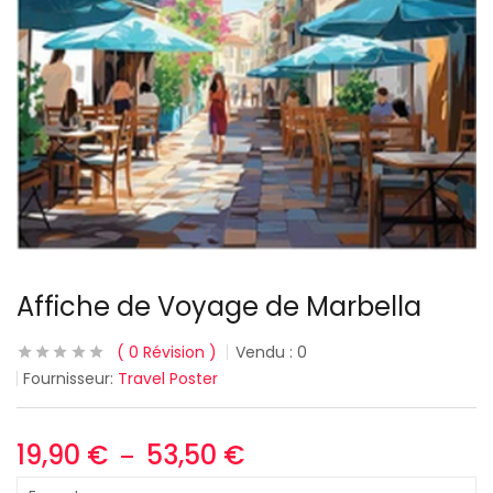
Affiche de Voyage de Marbella
0
Révision
Vendu :
0
Fournisseur:
Travel Poster
19,90
€
53,50
€
–